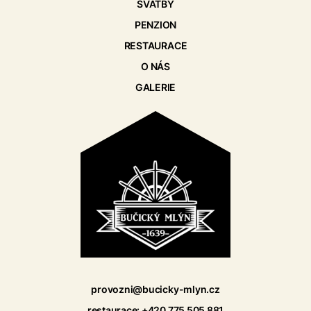
SVATBY
PENZION
RESTAURACE
O NÁS
GALERIE
provozni@bucicky-mlyn.cz
restaurace: +420 775 505 881