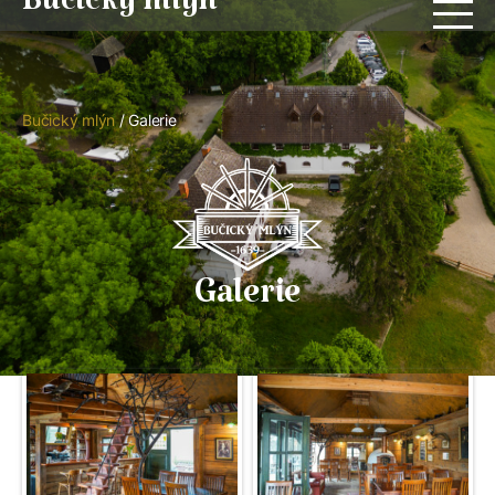
Bučický mlýn
Bučický mlýn
/
Galerie
Galerie