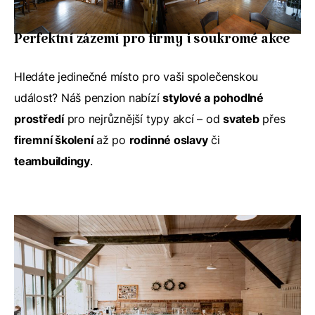
Perfektní zázemí pro firmy i soukromé akce
Hledáte jedinečné místo pro vaši společenskou
událost? Náš penzion nabízí
stylové a pohodlné
prostředí
pro nejrůznější typy akcí – od
svateb
přes
firemní školení
až po
rodinné oslavy
či
teambuildingy
.