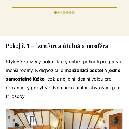
hezké, čisté, prostorné.Vstřícný přístup majitelů, na 
všem se dalo domluvit; aktivně se zajímali i o věci, 
které by řešit nemuseli - např. komunikace s matrikou. 
A přestože přes rok vyvstaly problémy (nutnost 
dočasného uzavření restaurace), tak vše vyřešili tak, 
jak slíbili, takže svatba mohla proběhnout bez 
problémů.Ceny za poskytnuté služby adekvátní.
Pokoj č. 1 – komfort a útulná atmosféra
Stylově zařízený pokoj, který nabízí pohodlí pro páry i
menší rodiny. K dispozici je
manželská postel
a
jedno
samostatné lůžko
, což z něj činí ideální volbu pro
romantický pobyt ve dvou nebo útulné ubytování pro
tři osoby.