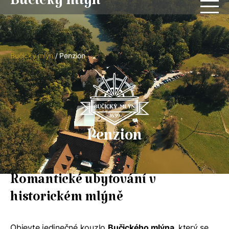
Bučický mlýn
Bučický mlýn
/
Penzion
Penzion
Romantické ubytování v
historickém mlýně
Objevte jedinečné kouzlo
Bučického mlýna
, který se