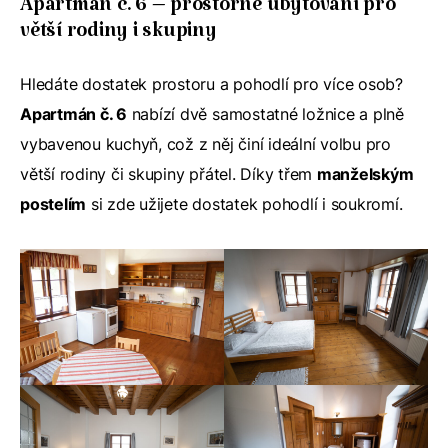
Apartmán č. 6 – prostorné ubytování pro
větší rodiny i skupiny
Hledáte dostatek prostoru a pohodlí pro více osob?
Apartmán č. 6
nabízí dvě samostatné ložnice a plně
vybavenou kuchyň, což z něj činí ideální volbu pro
větší rodiny či skupiny přátel. Díky třem
manželským
postelím
si zde užijete dostatek pohodlí i soukromí.